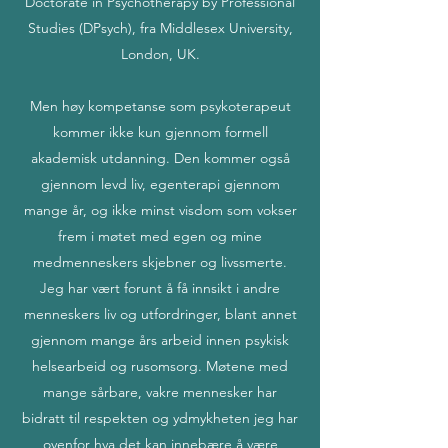
Doctorate in Psychotherapy by Professional
Studies (DPsych), fra Middlesex University,
London, UK.
Men høy kompetanse som psykoterapeut
kommer ikke kun gjennom formell
akademisk utdanning. Den kommer også
gjennom levd liv, egenterapi gjennom
mange år, og ikke minst visdom som vokser
frem i møtet med egen og mine
medmenneskers skjebner og livssmerte.
Jeg har vært forunt å få innsikt i andre
menneskers liv og utfordringer, blant annet
gjennom mange års arbeid innen psykisk
helsearbeid og rusomsorg. Møtene med
mange sårbare, vakre mennesker har
bidratt til respekten og ydmykheten jeg har
ovenfor hva det kan innebære å være