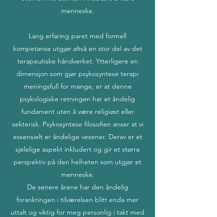
menneske.
Lang erfaring paret med formell
kompetanse utgjør altså en stor del av det
terapeutiske håndverket. Ytterligere en
dimensjon som gjør psykosyntese terapi
meningsfull for mange, er at denne
psykologiske retningen har et åndelig
fundament uten å være religiøst eller
sekterisk. Psykosyntese filosofien anser at vi
essensielt er åndelige vesener. Derav er et
sjelelige aspekt inkludert og gir et større
perspektiv på den helheten som utgjør et
menneske.
De senere årene har den åndelig
forankringen i tilværelsen blitt enda mer
uttalt og viktig for meg personlig i takt med