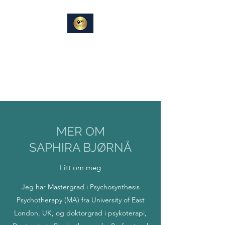
DIN
SAMTALEPARTNER
Berører og Inspirerer
MER OM
SAPHIRA BJØRNÅ
Litt om meg
Jeg har Mastergrad i Psychosynthesis
Psychotherapy (MA) fra University of East
London, UK, og doktorgrad i psykoterapi,