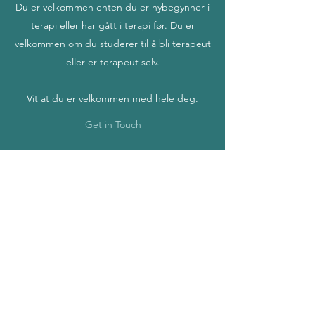
Du er velkommen enten du er nybegynner i
terapi eller har gått i terapi før. Du er
velkommen om du studerer til å bli terapeut
eller er terapeut selv.
Vit at du er velkommen med hele deg.
Get in Touch