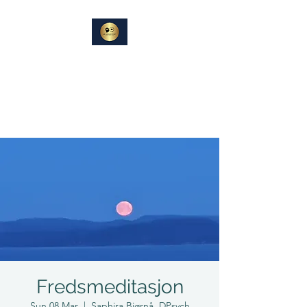
DIN
SAMTALEPARTNER
Berører og Inspirerer
Fredsmeditasjon
Sun 08 Mar
  |  
Saphira Bjørnå, DPsych